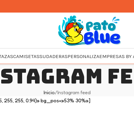
TAZAS
CAMISETAS
SUDADERAS
PERSONALIZA
EMPRESAS BY 
stagram f
Inicio
Instagram feed
5, 255, 255, 0.94)» bg_pos=»53% 30%»]