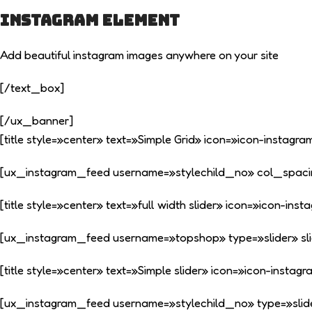
Instagram element
Add beautiful instagram images anywhere on your site
[/text_box]
[/ux_banner]
[title style=»center» text=»Simple Grid» icon=»icon-instagra
[ux_instagram_feed username=»stylechild_no» col_spaci
[title style=»center» text=»full width slider» icon=»icon-i
[ux_instagram_feed username=»topshop» type=»slider» sli
[title style=»center» text=»Simple slider» icon=»icon-inst
[ux_instagram_feed username=»stylechild_no» type=»slid