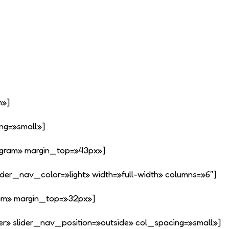
m»]
ng=»small»]
nstagram» margin_top=»43px»]
der_nav_color=»light» width=»full-width» columns=»6″]
agram» margin_top=»32px»]
er» slider_nav_position=»outside» col_spacing=»small»]