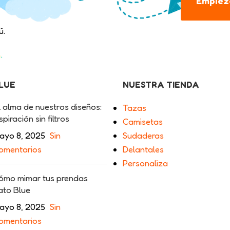
Empieza
ú.
BLUE
NUESTRA TIENDA
l alma de nuestros diseños:
Tazas
spiración sin filtros
Camisetas
ayo 8, 2025
Sin
Sudaderas
omentarios
Delantales
Personaliza
ómo mimar tus prendas
ato Blue
ayo 8, 2025
Sin
omentarios