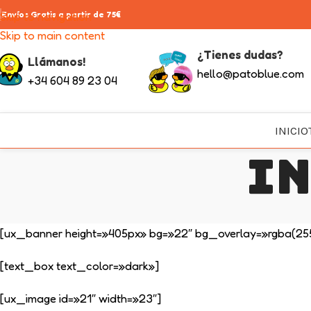
Skip to navigation
Envíos Gratis a partir de 75€
Skip to main content
¿Tienes dudas?
Llámanos!
hello@patoblue.com
+34 604 89 23 04
INICIO
In
[ux_banner height=»405px» bg=»22″ bg_overlay=»rgba(25
[text_box text_color=»dark»]
[ux_image id=»21″ width=»23″]