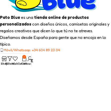
Pato Blue
es una
tienda online de productos
personalizados
con diseños únicos, camisetas originales y
regalos creativos que dicen lo que tú no te atreves.
Diseñamos desde España para gente que no encaja en lo
típico.
Móvil/Whatsaap: +34 604 89 23 04
0
TIPS PATO BLUE
Shop
Filters
Wishlist
Cart
Mi cuenta
NUESTRA TIENDA
ENLACES LEGALES
CATEGORÍAS INTERÉS
2025
Pato Blue
Todos los Derechos Reservados.
Diseño web con ❤️ por On SEO Marketing.