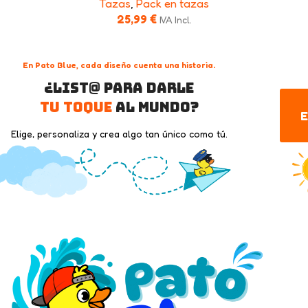
Tazas
,
Pack en tazas
25,99
€
IVA Incl.
En Pato Blue, cada diseño cuenta una historia.
¿List@ para darle
tu toque
al mundo?
E
Elige, personaliza y crea algo tan único como tú.