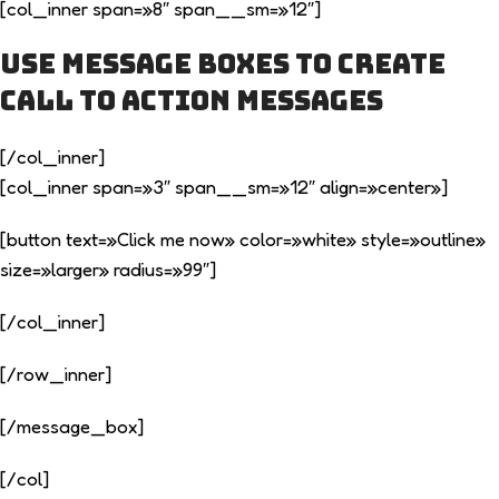
[col_inner span=»8″ span__sm=»12″]
Use Message Boxes to create
Call to action messages
[/col_inner]
[col_inner span=»3″ span__sm=»12″ align=»center»]
[button text=»Click me now» color=»white» style=»outline»
size=»larger» radius=»99″]
[/col_inner]
[/row_inner]
[/message_box]
[/col]