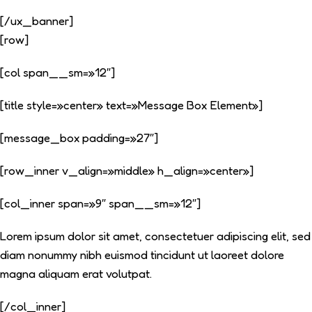
[/ux_banner]
[row]
[col span__sm=»12″]
[title style=»center» text=»Message Box Element»]
[message_box padding=»27″]
[row_inner v_align=»middle» h_align=»center»]
[col_inner span=»9″ span__sm=»12″]
Lorem ipsum dolor sit amet, consectetuer adipiscing elit, sed
diam nonummy nibh euismod tincidunt ut laoreet dolore
magna aliquam erat volutpat.
[/col_inner]