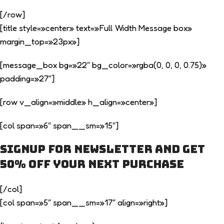
[/row]
[title style=»center» text=»Full Width Message box»
margin_top=»23px»]
[message_box bg=»22″ bg_color=»rgba(0, 0, 0, 0.75)»
padding=»27″]
[row v_align=»middle» h_align=»center»]
[col span=»6″ span__sm=»15″]
Signup for Newsletter and get
50% off
your next purchase
[/col]
[col span=»5″ span__sm=»17″ align=»right»]