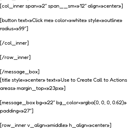
[col_inner span=»2″ span__sm=»12″ align=»center»]
[button text=»Click me» color=»white» style=»outline»
radius=»99″]
[/col_inner]
[/row_inner]
[/message_box]
[title style=»center» text=»Use to Create Call to Actions
areas» margin_top=»23px»]
[message_box bg=»22″ bg_color=»rgba(0, 0, 0, 0.62)»
padding=»27″]
[row_inner v_align=»middle» h_align=»center»]