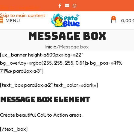
Skip to navigation
Skip to main content
0
MENU
0,00
Message box
Inicio
Message box
[ux_banner height=»500px» bg=»22″
bg_overlay=»rgba(255, 255, 255, 0.61)» bg_pos=»41%
71%» parallax=»3″]
[text_box parallax=»2″ text_color=»dark»]
Message Box Element
Create beautiful Call to Action areas.
[/text_box]