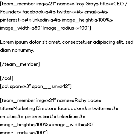
[team_member img=»21″ name=»Troy Gray» title=»CEO /
Founder» facebook=»#» twitter=»#» email=»#»
pinterest=»#» linkedin=»#» image_height=»100%»
image_width=»80″ image_radius=»100″]
Lorem ipsum dolor sit amet, consectetuer adipiscing elit, sed
diam nonummy.
[/team_member]
[/col]
[col span=»3″ span__sm=»12″]
[team_member img=»21″ name=»Richy Lace»
title=»Marketing Director» facebook=»#» twitter=»#»
email=»#» pinterest=»#» linkedin=»#»
image_height=»100%» image_width=»80″
image_radius=»100″]