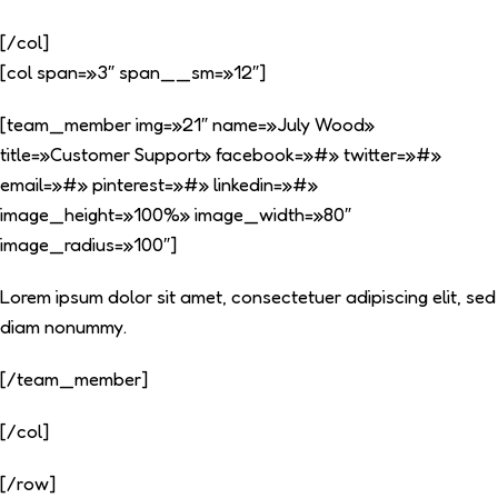
[/col]
[col span=»3″ span__sm=»12″]
[team_member img=»21″ name=»July Wood»
title=»Customer Support» facebook=»#» twitter=»#»
email=»#» pinterest=»#» linkedin=»#»
image_height=»100%» image_width=»80″
image_radius=»100″]
Lorem ipsum dolor sit amet, consectetuer adipiscing elit, sed
diam nonummy.
[/team_member]
[/col]
[/row]