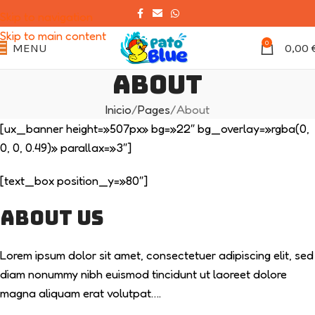
Skip to navigation
Skip to main content
0
MENU
0,00
About
Inicio
Pages
About
[ux_banner height=»507px» bg=»22″ bg_overlay=»rgba(0,
0, 0, 0.49)» parallax=»3″]
[text_box position_y=»80″]
About Us
Lorem ipsum dolor sit amet, consectetuer adipiscing elit, sed
diam nonummy nibh euismod tincidunt ut laoreet dolore
magna aliquam erat volutpat….