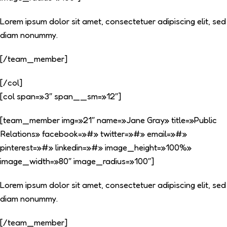
Lorem ipsum dolor sit amet, consectetuer adipiscing elit, sed
diam nonummy.
[/team_member]
[/col]
[col span=»3″ span__sm=»12″]
[team_member img=»21″ name=»Jane Gray» title=»Public
Relations» facebook=»#» twitter=»#» email=»#»
pinterest=»#» linkedin=»#» image_height=»100%»
image_width=»80″ image_radius=»100″]
Lorem ipsum dolor sit amet, consectetuer adipiscing elit, sed
diam nonummy.
[/team_member]