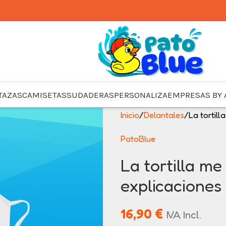
TAZAS
CAMISETAS
SUDADERAS
PERSONALIZA
EMPRESAS BY 
Inicio
Delantales
La tortill
PatoBlue
La tortilla me
explicaciones
16,90
€
IVA Incl.