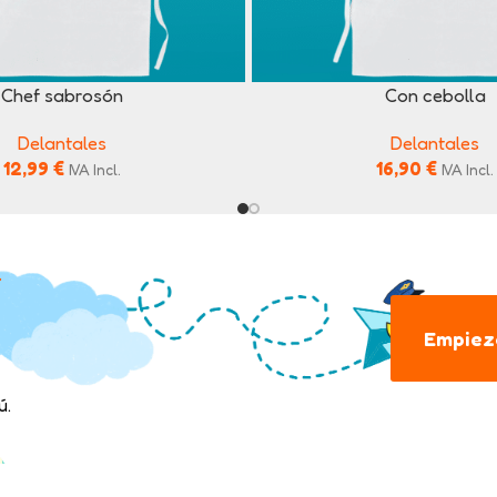
Chef sabrosón
Con cebolla
Delantales
Delantales
12,99
€
16,90
€
IVA Incl.
IVA Incl.
.
Empieza
ú.