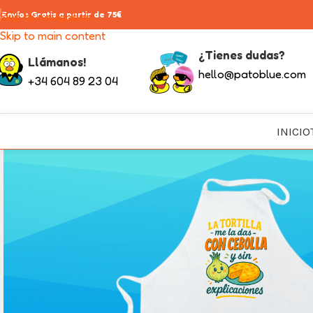
Skip to navigation
Envíos Gratis a partir de 75€
Skip to main content
¿Tienes dudas?
Llámanos!
hello@patoblue.com
+34 604 89 23 04
INICIO