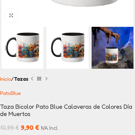
Click to enlarge
Inicio
Tazas
PatoBlue
Taza Bicolor Pato Blue Calaveras de Colores Día
de Muertos
9,90
€
10,99
€
IVA Incl.