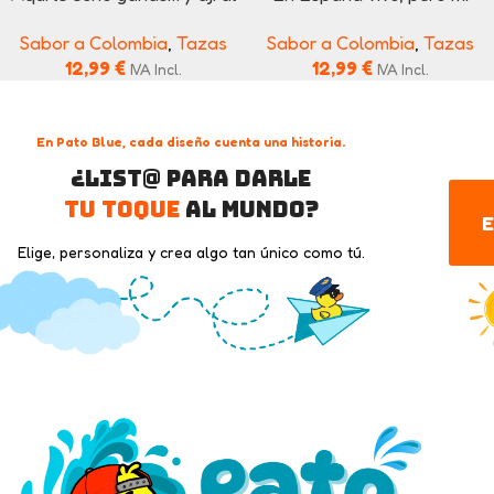
perico
alma madruga en Colombia
Sabor a Colombia
,
Tazas
Sabor a Colombia
,
Tazas
12,99
€
12,99
€
IVA Incl.
IVA Incl.
En Pato Blue, cada diseño cuenta una historia.
¿List@ para darle
tu toque
al mundo?
E
Elige, personaliza y crea algo tan único como tú.