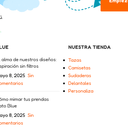
Empieza
ú.
BLUE
NUESTRA TIENDA
l alma de nuestros diseños:
Tazas
spiración sin filtros
Camisetas
ayo 8, 2025
Sin
Sudaderas
omentarios
Delantales
Personaliza
ómo mimar tus prendas
ato Blue
ayo 8, 2025
Sin
omentarios