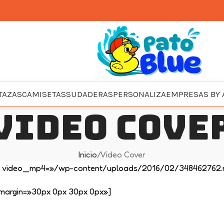
TAZAS
CAMISETAS
SUDADERAS
PERSONALIZA
EMPRESAS BY 
Video Cove
Inicio
Video Cover
3)» video_mp4=»/wp-content/uploads/2016/02/348462762.
margin=»30px 0px 30px 0px»]