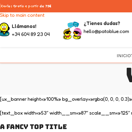
Skip to navigation
Envíos Gratis a partir de 75€
Skip to main content
¿Tienes dudas?
Llámanos!
hello@patoblue.com
+34 604 89 23 04
INICIO
[ux_banner height=»100%» bg_overlay=»rgba(0, 0, 0, 0.
[text_box width=»53″ width__sm=»87″ scale__sm=»125″ 
A Fancy top Title