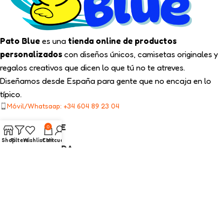
Pato Blue
es una
tienda online de productos
personalizados
con diseños únicos, camisetas originales y
regalos creativos que dicen lo que tú no te atreves.
Diseñamos desde España para gente que no encaja en lo
típico.
Móvil/Whatsaap: +34 604 89 23 04
TIPS PATO BLUE
0
Shop
Filters
Wishlist
Cart
Mi cuenta
NUESTRA TIENDA
ENLACES LEGALES
CATEGORÍAS INTERÉS
2025
Pato Blue
Todos los Derechos Reservados.
Diseño web con ❤️ por On SEO Marketing.