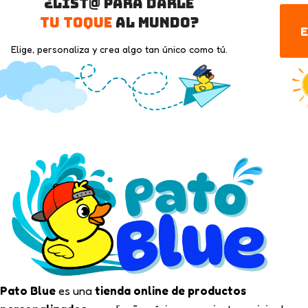
¿List@ para darle
tu toque
al mundo?
E
Elige, personaliza y crea algo tan único como tú.
Pato Blue
es una
tienda online de productos