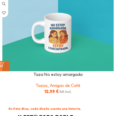
Taza No estoy amargada
Tazas
,
Amigas de Café
12,99
€
IVA Incl.
En Pato Blue, cada diseño cuenta una historia.