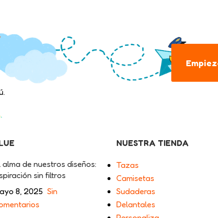
.
Empieza
ú.
BLUE
NUESTRA TIENDA
l alma de nuestros diseños:
Tazas
spiración sin filtros
Camisetas
ayo 8, 2025
Sin
Sudaderas
omentarios
Delantales
Personaliza