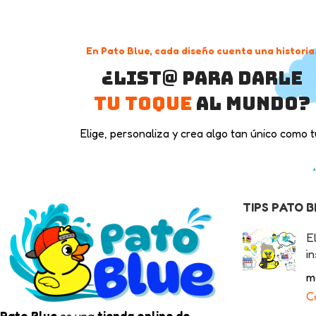
En Pato Blue, cada diseño cuenta una historia
¿List@ para darle
tu toque
al mundo?
Elige, personaliza y crea algo tan único como t
TIPS PATO 
E
in
m
C
Pato Blue
es una
tienda online de