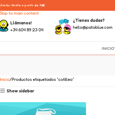
Skip to navigation
Envíos Gratis a partir de 75€
Skip to main content
¿Tienes dudas?
Llámanos!
hello@patoblue.com
+34 604 89 23 04
INICIO
Inicio
Productos etiquetados “cotilleo”
Show sidebar