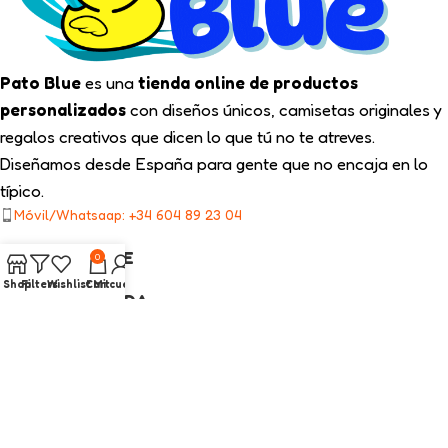
Pato Blue
es una
tienda online de productos
personalizados
con diseños únicos, camisetas originales y
regalos creativos que dicen lo que tú no te atreves.
Diseñamos desde España para gente que no encaja en lo
típico.
Móvil/Whatsaap: +34 604 89 23 04
TIPS PATO BLUE
0
Shop
Filters
Wishlist
Cart
Mi cuenta
NUESTRA TIENDA
ENLACES LEGALES
CATEGORÍAS INTERÉS
2025
Pato Blue
Todos los Derechos Reservados.
Diseño web con ❤️ por On SEO Marketing.