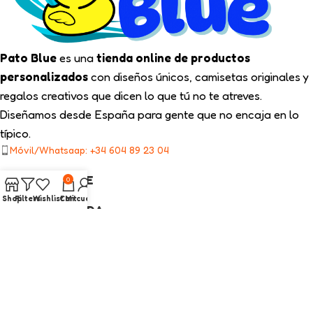
Pato Blue
es una
tienda online de productos
personalizados
con diseños únicos, camisetas originales y
regalos creativos que dicen lo que tú no te atreves.
Diseñamos desde España para gente que no encaja en lo
típico.
Móvil/Whatsaap: +34 604 89 23 04
TIPS PATO BLUE
0
Shop
Filters
Wishlist
Cart
Mi cuenta
NUESTRA TIENDA
ENLACES LEGALES
CATEGORÍAS INTERÉS
2025
Pato Blue
Todos los Derechos Reservados.
Diseño web con ❤️ por On SEO Marketing.