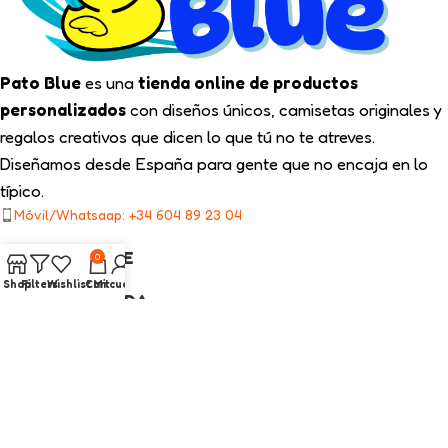
Pato Blue
es una
tienda online de productos
personalizados
con diseños únicos, camisetas originales y
regalos creativos que dicen lo que tú no te atreves.
Diseñamos desde España para gente que no encaja en lo
típico.
Móvil/Whatsaap: +34 604 89 23 04
TIPS PATO BLUE
0
Shop
Filters
Wishlist
Cart
Mi cuenta
NUESTRA TIENDA
ENLACES LEGALES
CATEGORÍAS INTERÉS
2025
Pato Blue
Todos los Derechos Reservados.
Diseño web con ❤️ por On SEO Marketing.