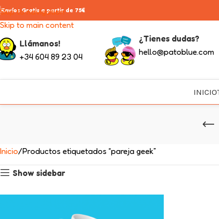
Skip to navigation
Envíos Gratis a partir de 75€
Skip to main content
¿Tienes dudas?
Llámanos!
hello@patoblue.com
+34 604 89 23 04
INICIO
Inicio
Productos etiquetados “pareja geek”
Show sidebar