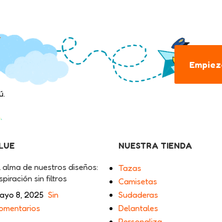
.
Empieza
ú.
BLUE
NUESTRA TIENDA
l alma de nuestros diseños:
Tazas
spiración sin filtros
Camisetas
ayo 8, 2025
Sin
Sudaderas
omentarios
Delantales
Personaliza