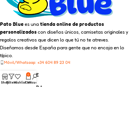
Pato Blue
es una
tienda online de productos
personalizados
con diseños únicos, camisetas originales y
regalos creativos que dicen lo que tú no te atreves.
Diseñamos desde España para gente que no encaja en lo
típico.
Móvil/Whatsaap: +34 604 89 23 04
TIPS PATO BLUE
0
Shop
Filters
Wishlist
Cart
Mi cuenta
NUESTRA TIENDA
ENLACES LEGALES
CATEGORÍAS INTERÉS
2025
Pato Blue
Todos los Derechos Reservados.
Diseño web con ❤️ por On SEO Marketing.