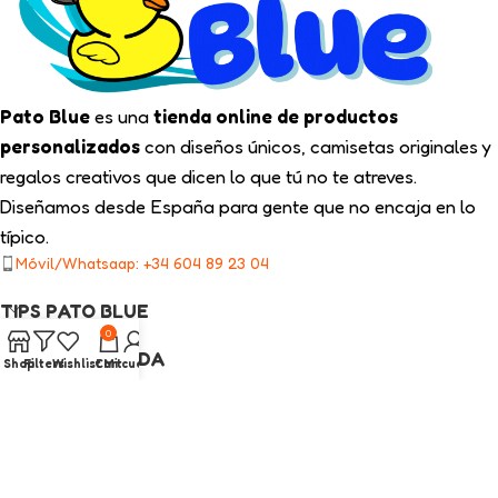
Pato Blue
es una
tienda online de productos
personalizados
con diseños únicos, camisetas originales y
regalos creativos que dicen lo que tú no te atreves.
Diseñamos desde España para gente que no encaja en lo
típico.
Móvil/Whatsaap: +34 604 89 23 04
TIPS PATO BLUE
0
NUESTRA TIENDA
Shop
Filters
Wishlist
Cart
Mi cuenta
ENLACES LEGALES
CATEGORÍAS INTERÉS
2025
Pato Blue
Todos los Derechos Reservados.