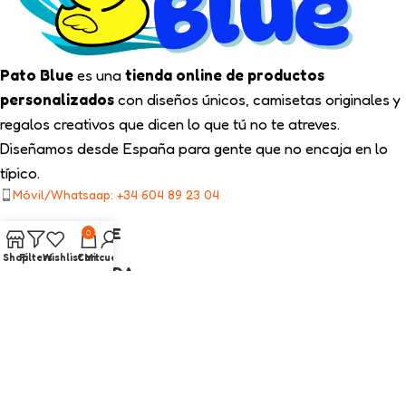
Pato Blue
es una
tienda online de productos
personalizados
con diseños únicos, camisetas originales y
regalos creativos que dicen lo que tú no te atreves.
Diseñamos desde España para gente que no encaja en lo
típico.
Móvil/Whatsaap: +34 604 89 23 04
TIPS PATO BLUE
0
Shop
Filters
Wishlist
Cart
Mi cuenta
NUESTRA TIENDA
ENLACES LEGALES
CATEGORÍAS INTERÉS
2025
Pato Blue
Todos los Derechos Reservados.
Diseño web con ❤️ por On SEO Marketing.