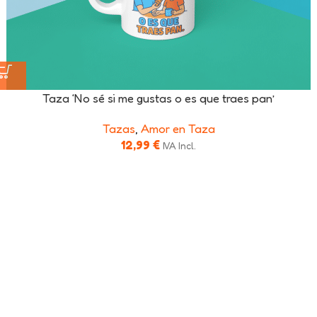
Taza ‘No sé si me gustas o es que traes pan’
Tazas
,
Amor en Taza
12,99
€
IVA Incl.