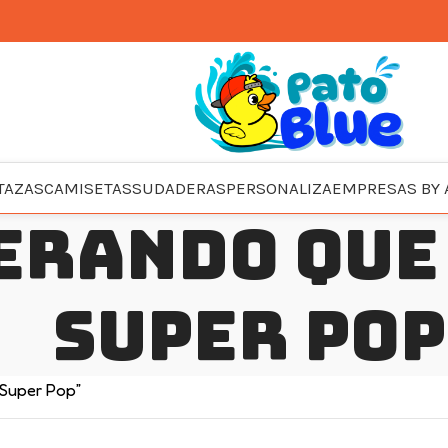
TAZAS
CAMISETAS
SUDADERAS
PERSONALIZA
EMPRESAS BY 
erando que
Super Pop
 Super Pop”