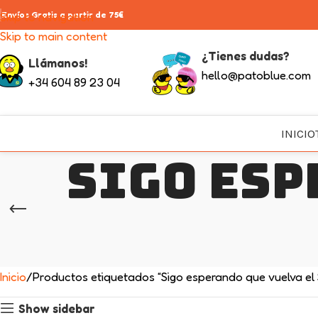
Skip to navigation
Envíos Gratis a partir de 75€
Skip to main content
¿Tienes dudas?
Llámanos!
hello@patoblue.com
+34 604 89 23 04
INICIO
Sigo esp
Inicio
Productos etiquetados “Sigo esperando que vuelva el
Show sidebar