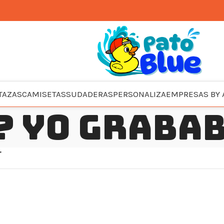
TAZAS
CAMISETAS
SUDADERAS
PERSONALIZA
EMPRESAS BY 
? Yo grabab
”