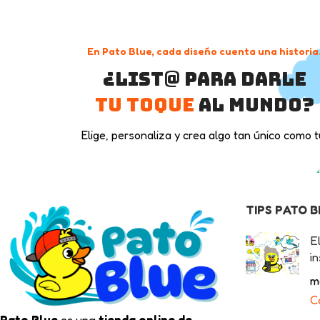
En Pato Blue, cada diseño cuenta una historia
¿List@ para darle
tu toque
al mundo?
Elige, personaliza y crea algo tan único como t
TIPS PATO 
E
in
m
C
Pato Blue
es una
tienda online de