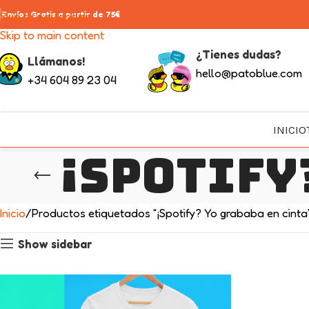
Skip to navigation
Envíos Gratis a partir de 75€
Skip to main content
¿Tienes dudas?
Llámanos!
hello@patoblue.com
+34 604 89 23 04
INICIO
¡Spotify
Inicio
Productos etiquetados “¡Spotify? Yo grababa en cinta
Show sidebar