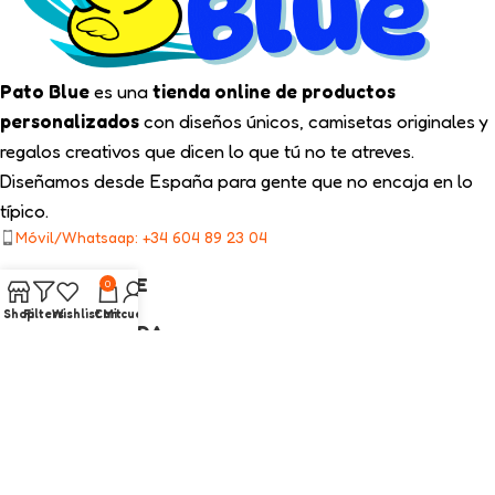
Pato Blue
es una
tienda online de productos
personalizados
con diseños únicos, camisetas originales y
regalos creativos que dicen lo que tú no te atreves.
Diseñamos desde España para gente que no encaja en lo
típico.
Móvil/Whatsaap: +34 604 89 23 04
TIPS PATO BLUE
0
Shop
Filters
Wishlist
Cart
Mi cuenta
NUESTRA TIENDA
ENLACES LEGALES
CATEGORÍAS INTERÉS
2025
Pato Blue
Todos los Derechos Reservados.
Diseño web con ❤️ por On SEO Marketing.