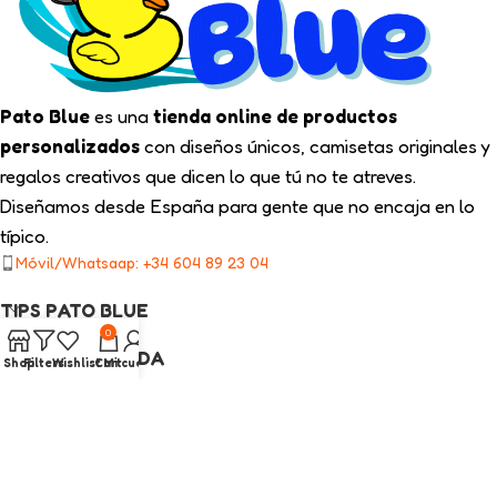
Pato Blue
es una
tienda online de productos
personalizados
con diseños únicos, camisetas originales y
regalos creativos que dicen lo que tú no te atreves.
Diseñamos desde España para gente que no encaja en lo
típico.
Móvil/Whatsaap: +34 604 89 23 04
TIPS PATO BLUE
0
NUESTRA TIENDA
Shop
Filters
Wishlist
Cart
Mi cuenta
ENLACES LEGALES
CATEGORÍAS INTERÉS
2025
Pato Blue
Todos los Derechos Reservados.