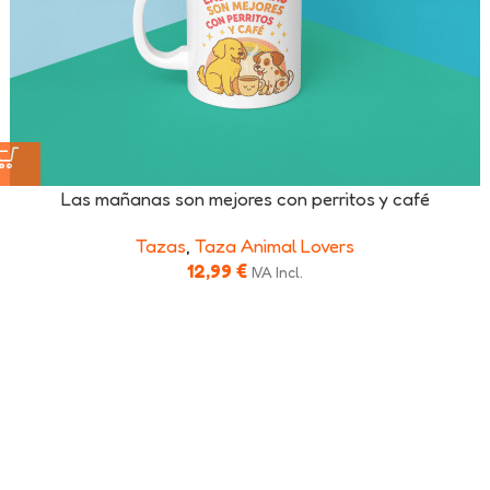
Las mañanas son mejores con perritos y café
Tazas
,
Taza Animal Lovers
12,99
€
IVA Incl.