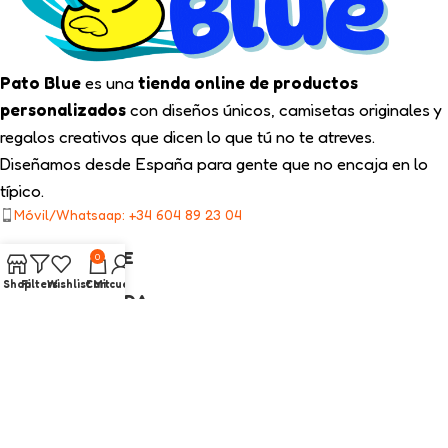
Pato Blue
es una
tienda online de productos
personalizados
con diseños únicos, camisetas originales y
regalos creativos que dicen lo que tú no te atreves.
Diseñamos desde España para gente que no encaja en lo
típico.
Móvil/Whatsaap: +34 604 89 23 04
TIPS PATO BLUE
0
Shop
Filters
Wishlist
Cart
Mi cuenta
NUESTRA TIENDA
ENLACES LEGALES
CATEGORÍAS INTERÉS
2025
Pato Blue
Todos los Derechos Reservados.
Diseño web con ❤️ por On SEO Marketing.