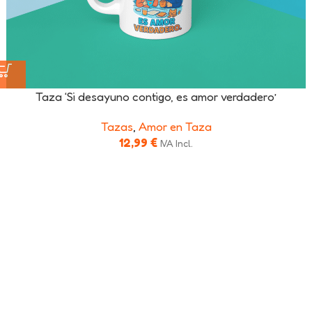
Taza ‘Si desayuno contigo, es amor verdadero’
Tazas
,
Amor en Taza
12,99
€
IVA Incl.