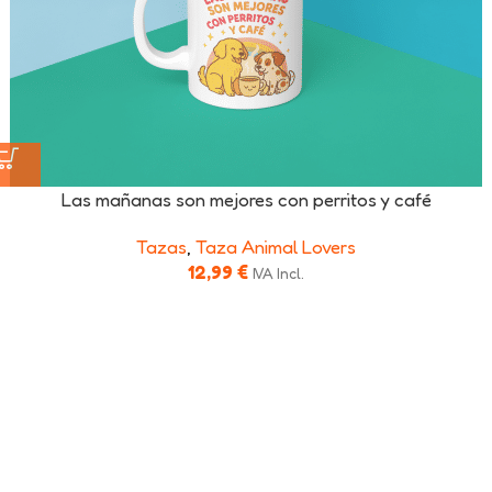
Las mañanas son mejores con perritos y café
Tazas
,
Taza Animal Lovers
12,99
€
IVA Incl.