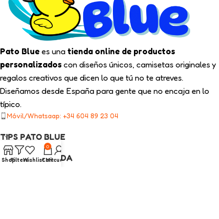
Pato Blue
es una
tienda online de productos
personalizados
con diseños únicos, camisetas originales y
regalos creativos que dicen lo que tú no te atreves.
Diseñamos desde España para gente que no encaja en lo
típico.
Móvil/Whatsaap: +34 604 89 23 04
TIPS PATO BLUE
0
NUESTRA TIENDA
Shop
Filters
Wishlist
Cart
Mi cuenta
ENLACES LEGALES
CATEGORÍAS INTERÉS
2025
Pato Blue
Todos los Derechos Reservados.