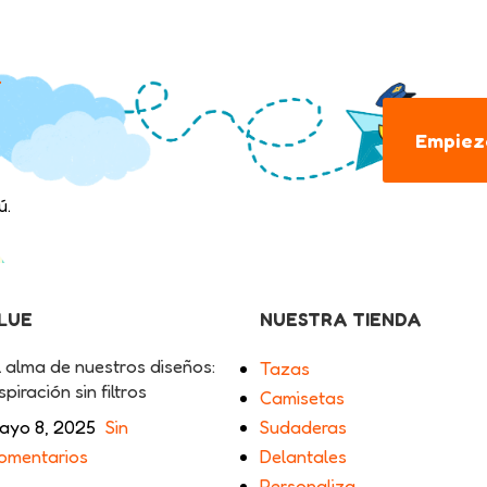
.
Empieza
ú.
BLUE
NUESTRA TIENDA
l alma de nuestros diseños:
Tazas
spiración sin filtros
Camisetas
ayo 8, 2025
Sin
Sudaderas
omentarios
Delantales
Personaliza