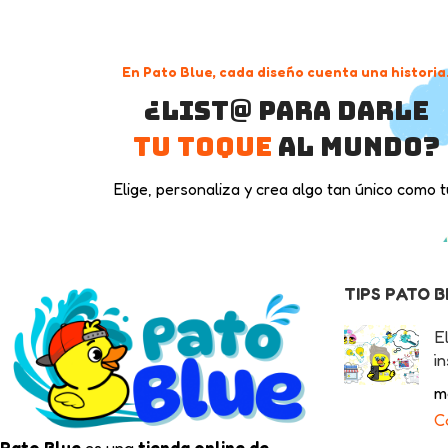
En Pato Blue, cada diseño cuenta una historia
¿List@ para darle
tu toque
al mundo?
Elige, personaliza y crea algo tan único como t
TIPS PATO 
E
in
m
C
Pato Blue
es una
tienda online de