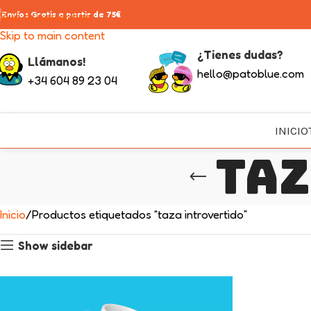
Skip to navigation
Envíos Gratis a partir de 75€
Skip to main content
¿Tienes dudas?
Llámanos!
hello@patoblue.com
+34 604 89 23 04
INICIO
taz
Inicio
Productos etiquetados “taza introvertido”
Show sidebar