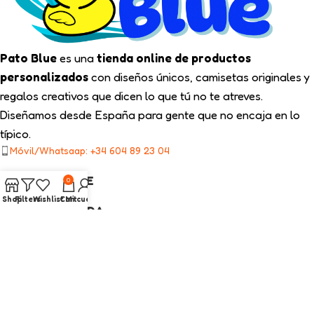
Pato Blue
es una
tienda online de productos
personalizados
con diseños únicos, camisetas originales y
regalos creativos que dicen lo que tú no te atreves.
Diseñamos desde España para gente que no encaja en lo
típico.
Móvil/Whatsaap: +34 604 89 23 04
TIPS PATO BLUE
0
Shop
Filters
Wishlist
Cart
Mi cuenta
NUESTRA TIENDA
ENLACES LEGALES
CATEGORÍAS INTERÉS
2025
Pato Blue
Todos los Derechos Reservados.
Diseño web con ❤️ por On SEO Marketing.