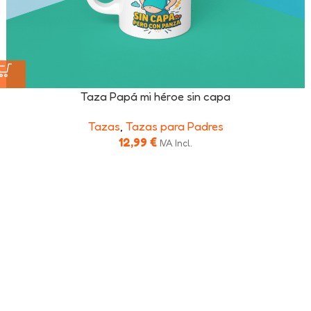
Taza Papá mi héroe sin capa
Tazas
,
Tazas para Padres
12,99
€
IVA Incl.