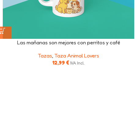
Las mañanas son mejores con perritos y café
Tazas
,
Taza Animal Lovers
12,99
€
IVA Incl.