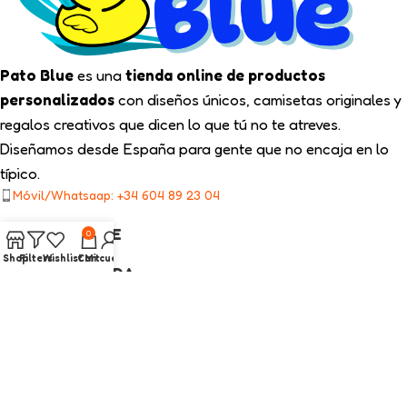
Pato Blue
es una
tienda online de productos
personalizados
con diseños únicos, camisetas originales y
regalos creativos que dicen lo que tú no te atreves.
Diseñamos desde España para gente que no encaja en lo
típico.
Móvil/Whatsaap: +34 604 89 23 04
TIPS PATO BLUE
0
Shop
Filters
Wishlist
Cart
Mi cuenta
NUESTRA TIENDA
ENLACES LEGALES
CATEGORÍAS INTERÉS
2025
Pato Blue
Todos los Derechos Reservados.
Diseño web con ❤️ por On SEO Marketing.