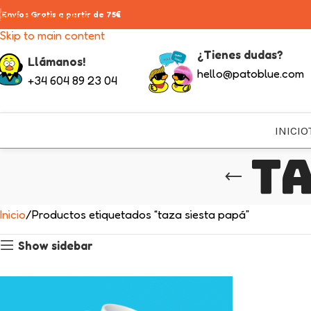
Skip to navigation
Envíos Gratis a partir de 75€
Skip to main content
¿Tienes dudas?
Llámanos!
hello@patoblue.com
+34 604 89 23 04
INICIO
ta
Inicio
Productos etiquetados “taza siesta papá”
Show sidebar