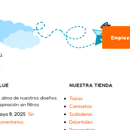
.
Empieza
ú.
BLUE
NUESTRA TIENDA
l alma de nuestros diseños:
Tazas
spiración sin filtros
Camisetas
ayo 8, 2025
Sin
Sudaderas
omentarios
Delantales
Personaliza