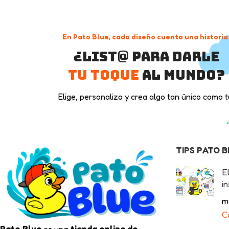
En Pato Blue, cada diseño cuenta una historia
¿List@ para darle
tu toque
al mundo?
Elige, personaliza y crea algo tan único como t
TIPS PATO 
E
in
m
C
Pato Blue
es una
tienda online de