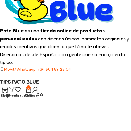
Pato Blue
es una
tienda online de productos
personalizados
con diseños únicos, camisetas originales y
regalos creativos que dicen lo que tú no te atreves.
Diseñamos desde España para gente que no encaja en lo
típico.
Móvil/Whatsaap: +34 604 89 23 04
TIPS PATO BLUE
0
NUESTRA TIENDA
Shop
Filters
Wishlist
Cart
Mi cuenta
ENLACES LEGALES
CATEGORÍAS INTERÉS
2025
Pato Blue
Todos los Derechos Reservados.