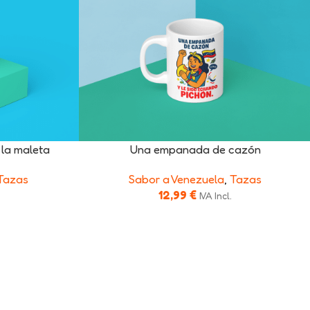
 la maleta
Una empanada de cazón
Tazas
Sabor a Venezuela
,
Tazas
12,99
€
IVA Incl.