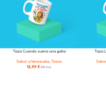
Taza Cuando suena una gaita
Taza L
Sabor a Venezuela
,
Tazas
Sabor
12,99
€
IVA Incl.