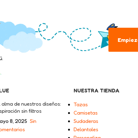
.
Empieza
ú.
BLUE
NUESTRA TIENDA
l alma de nuestros diseños:
Tazas
spiración sin filtros
Camisetas
ayo 8, 2025
Sin
Sudaderas
omentarios
Delantales
Personaliza