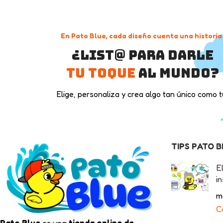
En Pato Blue, cada diseño cuenta una historia
¿List@ para darle
tu toque
al mundo?
Elige, personaliza y crea algo tan único como t
TIPS PATO 
E
in
m
C
Pato Blue
es una
tienda online de