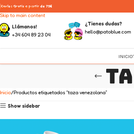
Skip to navigation
Envíos Gratis a partir de 75€
Skip to main content
¿Tienes dudas?
Llámanos!
hello@patoblue.com
+34 604 89 23 04
INICIO
ta
Inicio
Productos etiquetados “taza venezolana”
Show sidebar