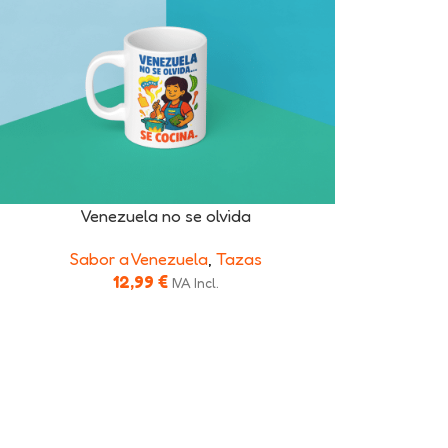
Venezuela no se olvida
Sabor a Venezuela
,
Tazas
12,99
€
IVA Incl.