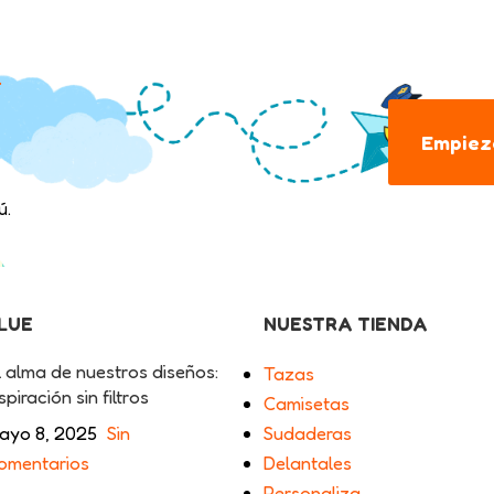
.
Empieza
ú.
BLUE
NUESTRA TIENDA
l alma de nuestros diseños:
Tazas
spiración sin filtros
Camisetas
ayo 8, 2025
Sin
Sudaderas
omentarios
Delantales
Personaliza