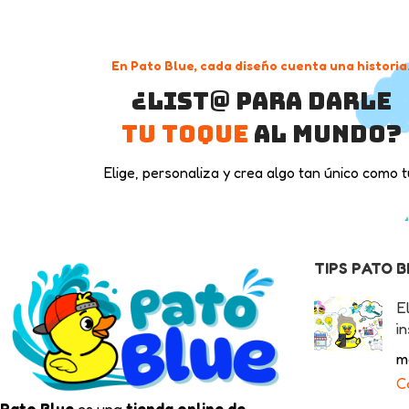
En Pato Blue, cada diseño cuenta una historia
¿List@ para darle
tu toque
al mundo?
Elige, personaliza y crea algo tan único como t
TIPS PATO 
E
in
m
C
Pato Blue
es una
tienda online de