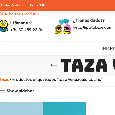
Skip to navigation
Envíos Gratis a partir de 75€
Skip to main content
¿Tienes dudas?
Llámanos!
hello@patoblue.com
+34 604 89 23 04
INICIO
taza
Inicio
Productos etiquetados “taza Venezuela cocina”
Show sidebar