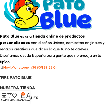
Pato Blue
es una
tienda online de productos
personalizados
con diseños únicos, camisetas originales y
regalos creativos que dicen lo que tú no te atreves.
Diseñamos desde España para gente que no encaja en lo
típico.
Móvil/Whatsaap: +34 604 89 23 04
TIPS PATO BLUE
NUESTRA TIENDA
0
ENLACES LEGALES
Shop
Filters
Wishlist
Cart
Mi cuenta