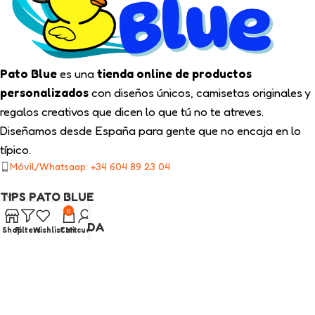
Pato Blue
es una
tienda online de productos
personalizados
con diseños únicos, camisetas originales y
regalos creativos que dicen lo que tú no te atreves.
Diseñamos desde España para gente que no encaja en lo
típico.
Móvil/Whatsaap: +34 604 89 23 04
TIPS PATO BLUE
0
NUESTRA TIENDA
Shop
Filters
Wishlist
Cart
Mi cuenta
ENLACES LEGALES
CATEGORÍAS INTERÉS
2025
Pato Blue
Todos los Derechos Reservados.